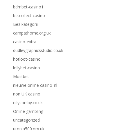
bdmbet-casino1
betcollect-casino
Bez kategorii
campathome.org.uk
casino-extra
dudleygraphicsstudio.co.uk
hotloot-casino
lollybet-casino
Mostbet
nieuwe online casino_nl
non UK casino
ollysorsby.co.uk
Online gambling
uncategorized
utopia500.org.uk