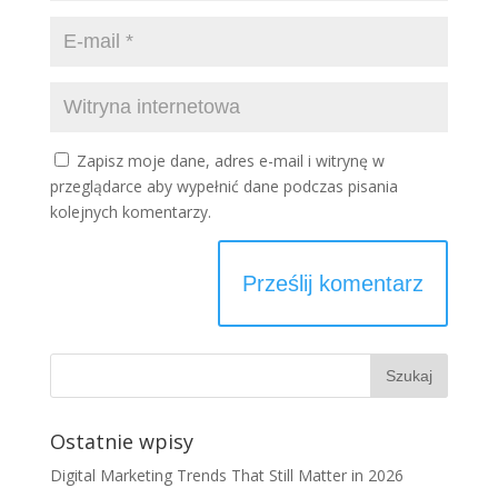
Zapisz moje dane, adres e-mail i witrynę w
przeglądarce aby wypełnić dane podczas pisania
kolejnych komentarzy.
Ostatnie wpisy
Digital Marketing Trends That Still Matter in 2026