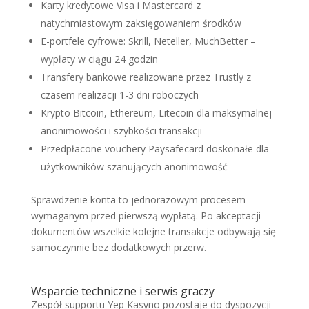
Karty kredytowe Visa i Mastercard z
natychmiastowym zaksięgowaniem środków
E-portfele cyfrowe: Skrill, Neteller, MuchBetter –
wypłaty w ciągu 24 godzin
Transfery bankowe realizowane przez Trustly z
czasem realizacji 1-3 dni roboczych
Krypto Bitcoin, Ethereum, Litecoin dla maksymalnej
anonimowości i szybkości transakcji
Przedpłacone vouchery Paysafecard doskonałe dla
użytkowników szanujących anonimowość
Sprawdzenie konta to jednorazowym procesem
wymaganym przed pierwszą wypłatą. Po akceptacji
dokumentów wszelkie kolejne transakcje odbywają się
samoczynnie bez dodatkowych przerw.
Wsparcie techniczne i serwis graczy
Zespół supportu Yep Kasyno pozostaje do dyspozycji