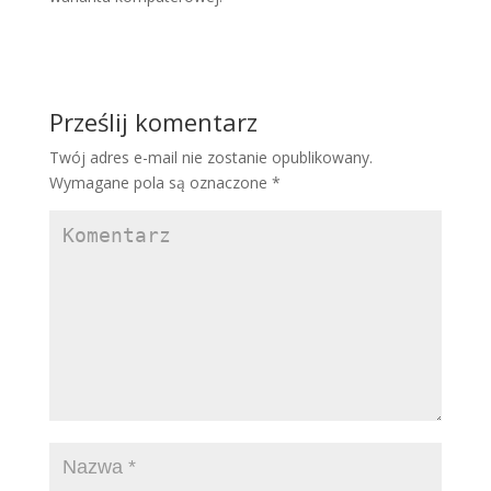
Prześlij komentarz
Twój adres e-mail nie zostanie opublikowany.
Wymagane pola są oznaczone
*