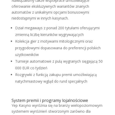
Nawiązaliśmy także współprace umożliwiające
oferowanie ekskluzywnych wariantów znanych
automatów z unikalnymi opcjami bonusowymi
niedostępnymi w innych kasynach.
Dział megaways z ponad 200 tytułami oferującymi
zmienną liczbę kierunków wygrywających
Kolekcja gier z motywami mitologicznymi oraz
przygodowymi dopasowana do preferencji polskich
użytkowników
Turnieje automatowe z pulą wygranych sięgającą 50
000 EUR co tydzień
Rozgrywki z funkcją zakupu premii umożliwiającą
natychmiastowy wgląd do rund specjalnych
System premii i programy lojalnościowe
Yep Kasyno wyróżnia się na branży wielopoziomowym
systemem wyróżnień stworzonym zarówno dla