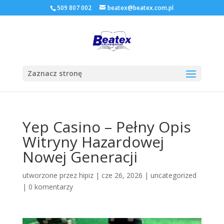
509 807 002
beatex@beatex.com.pl
Zaznacz stronę
Yep Casino – Pełny Opis
Witryny Hazardowej
Nowej Generacji
utworzone przez
hipiz
|
cze 26, 2026
|
uncategorized
|
0 komentarzy