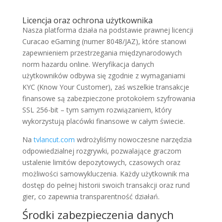
Licencja oraz ochrona użytkownika
Nasza platforma działa na podstawie prawnej licencji
Curacao eGaming (numer 8048/JAZ), które stanowi
zapewnieniem przestrzegania międzynarodowych
norm hazardu online. Weryfikacja danych
użytkowników odbywa się zgodnie z wymaganiami
KYC (Know Your Customer), zaś wszelkie transakcje
finansowe są zabezpieczone protokołem szyfrowania
SSL 256-bit – tym samym rozwiązaniem, który
wykorzystują placówki finansowe w całym świecie.
Na
tvlancut.com
wdrożyliśmy nowoczesne narzędzia
odpowiedzialnej rozgrywki, pozwalające graczom
ustalenie limitów depozytowych, czasowych oraz
możliwości samowykluczenia. Każdy użytkownik ma
dostęp do pełnej historii swoich transakcji oraz rund
gier, co zapewnia transparentność działań.
Środki zabezpieczenia danych