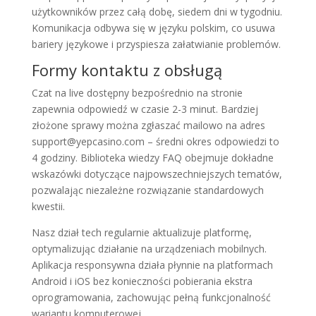
użytkowników przez całą dobę, siedem dni w tygodniu.
Komunikacja odbywa się w języku polskim, co usuwa
bariery językowe i przyspiesza załatwianie problemów.
Formy kontaktu z obsługą
Czat na live dostępny bezpośrednio na stronie
zapewnia odpowiedź w czasie 2-3 minut. Bardziej
złożone sprawy można zgłaszać mailowo na adres
support@yepcasino.com – średni okres odpowiedzi to
4 godziny. Biblioteka wiedzy FAQ obejmuje dokładne
wskazówki dotyczące najpowszechniejszych tematów,
pozwalając niezależne rozwiązanie standardowych
kwestii.
Nasz dział tech regularnie aktualizuje platformę,
optymalizując działanie na urządzeniach mobilnych.
Aplikacja responsywna działa płynnie na platformach
Android i iOS bez konieczności pobierania ekstra
oprogramowania, zachowując pełną funkcjonalność
wariantu komputerowej.