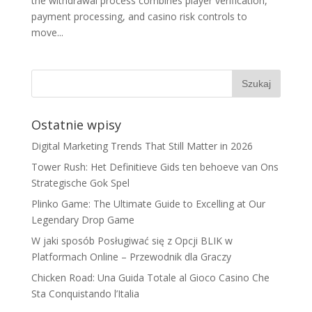
the withdrawal process combines player verification,
payment processing, and casino risk controls to
move...
Ostatnie wpisy
Digital Marketing Trends That Still Matter in 2026
Tower Rush: Het Definitieve Gids ten behoeve van Ons
Strategische Gok Spel
Plinko Game: The Ultimate Guide to Excelling at Our
Legendary Drop Game
W jaki sposób Posługiwać się z Opcji BLIK w
Platformach Online – Przewodnik dla Graczy
Chicken Road: Una Guida Totale al Gioco Casino Che
Sta Conquistando l’Italia