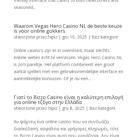
friendly interface that caters to both newcomers and
seasoned...
Waarom Vegas Hero Casino NL de beste keuze
is voor online gokkers
utworzone przez
hipiz
|
gru 10, 2025
|
Bez kategorii
Online casino’s zijn er in overvloed, maar slechts
enkele weten écht te verrassen. Vegas Hero Casino NL
is zo’n pareltje. Het platform combineert een groot
aantal spellen met een gebruiksvriendelijke interface en
aantrekkelijke bonussen. Of je nu een...
Γιατί το Bizzo Casino είναι η καλύτερη επιλογή
για online τζόγο στην Ελλάδα
utworzone przez
hipiz
|
gru 8, 2025
|
Bez kategorii
Αν ψάχνεις ένα online casino που να συνδυάζει
διασκέδαση, ασφάλεια και γρήγορες πληρωμές, τότε
το Bizzo Casino είναι αυτό που χρειάζεσαι. Δεν είναι