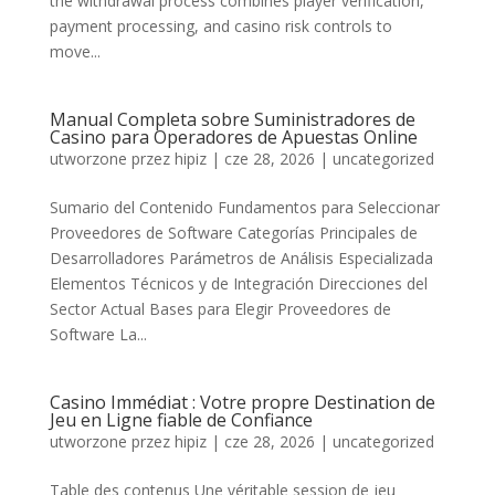
the withdrawal process combines player verification,
payment processing, and casino risk controls to
move...
Manual Completa sobre Suministradores de
Casino para Operadores de Apuestas Online
utworzone przez
hipiz
|
cze 28, 2026
|
uncategorized
Sumario del Contenido Fundamentos para Seleccionar
Proveedores de Software Categorías Principales de
Desarrolladores Parámetros de Análisis Especializada
Elementos Técnicos y de Integración Direcciones del
Sector Actual Bases para Elegir Proveedores de
Software La...
Casino Immédiat : Votre propre Destination de
Jeu en Ligne fiable de Confiance
utworzone przez
hipiz
|
cze 28, 2026
|
uncategorized
Table des contenus Une véritable session de jeu