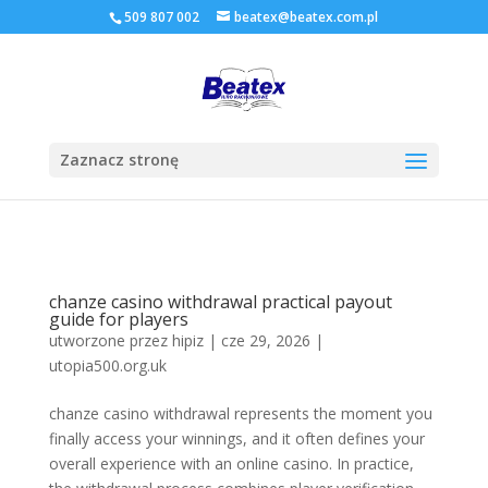
509 807 002
beatex@beatex.com.pl
Zaznacz stronę
chanze casino withdrawal practical payout
guide for players
utworzone przez
hipiz
|
cze 29, 2026
|
utopia500.org.uk
chanze casino withdrawal represents the moment you
finally access your winnings, and it often defines your
overall experience with an online casino. In practice,