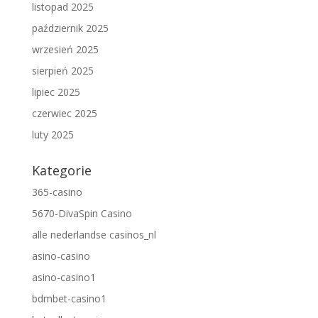
listopad 2025
październik 2025
wrzesień 2025
sierpień 2025
lipiec 2025
czerwiec 2025
luty 2025
Kategorie
365-casino
5670-DivaSpin Casino
alle nederlandse casinos_nl
asino-casino
asino-casino1
bdmbet-casino1