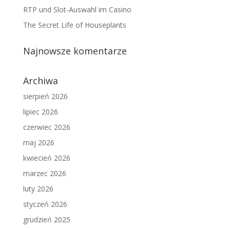
RTP und Slot-Auswahl im Casino
The Secret Life of Houseplants
Najnowsze komentarze
Archiwa
sierpień 2026
lipiec 2026
czerwiec 2026
maj 2026
kwiecień 2026
marzec 2026
luty 2026
styczeń 2026
grudzień 2025