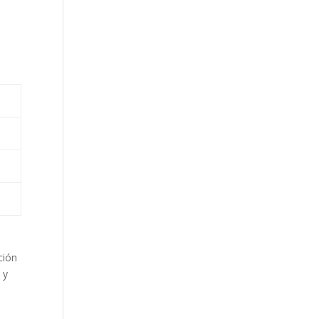
ción
 y