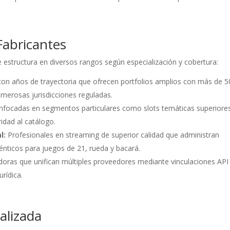
Fabricantes
e estructura en diversos rangos según especialización y cobertura:
n años de trayectoria que ofrecen portfolios amplios con más de 5
numerosas jurisdicciones reguladas.
focadas en segmentos particulares como slots temáticas superiore
idad al catálogo.
l:
Profesionales en streaming de superior calidad que administran
énticos para juegos de 21, rueda y bacará.
oras que unifican múltiples proveedores mediante vinculaciones API
urídica.
ializada