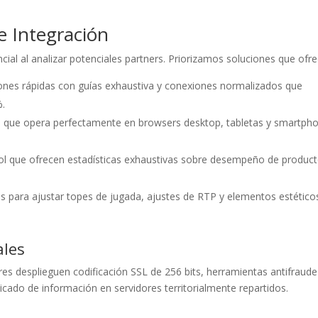
e Integración
cial al analizar potenciales partners. Priorizamos soluciones que ofre
ciones rápidas con guías exhaustiva y conexiones normalizados que
%.
e que opera perfectamente en browsers desktop, tabletas y smartph
ol que ofrecen estadísticas exhaustivas sobre desempeño de product
es para ajustar topes de jugada, ajustes de RTP y elementos estético
ales
 desplieguen codificación SSL de 256 bits, herramientas antifraude
plicado de información en servidores territorialmente repartidos.