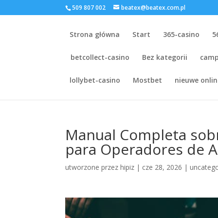
509 807 002
beatex@beatex.com.pl
Strona główna
Start
365-casino
5
betcollect-casino
Bez kategorii
camp
lollybet-casino
Mostbet
nieuwe onlin
Manual Completa sobr
para Operadores de A
utworzone przez
hipiz
|
cze 28, 2026
|
uncatego