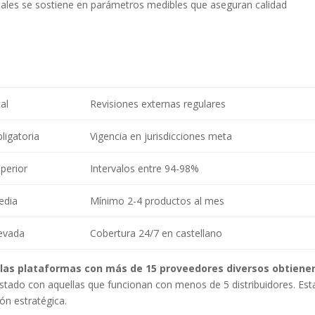
itales se sostiene en parámetros medibles que aseguran calidad
tal
Revisiones externas regulares
ligatoria
Vigencia en jurisdicciones meta
perior
Intervalos entre 94-98%
edia
Mínimo 2-4 productos al mes
evada
Cobertura 24/7 en castellano
e
las plataformas con más de 15 proveedores diversos obtiene
stado con aquellas que funcionan con menos de 5 distribuidores. Est
ión estratégica.