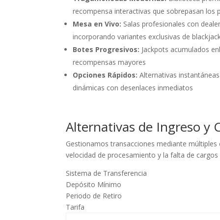
recompensa interactivas que sobrepasan los p
Mesa en Vivo:
Salas profesionales con dealer
incorporando variantes exclusivas de blackjack
Botes Progresivos:
Jackpots acumulados enl
recompensas mayores
Opciones Rápidos:
Alternativas instantánea
dinámicas con desenlaces inmediatos
Alternativas de Ingreso y
Gestionamos transacciones mediante múltiples c
velocidad de procesamiento y la falta de cargos o
Sistema de Transferencia
Depósito Mínimo
Periodo de Retiro
Tarifa