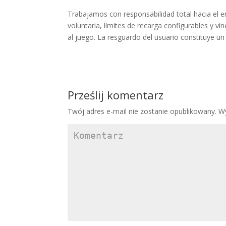
Trabajamos con responsabilidad total hacia el 
voluntaria, límites de recarga configurables y v
al juego. La resguardo del usuario constituye un 
Prześlij komentarz
Twój adres e-mail nie zostanie opublikowany.
Wy