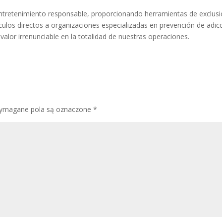
entretenimiento responsable, proporcionando herramientas de exclus
ínculos directos a organizaciones especializadas en prevención de adic
valor irrenunciable en la totalidad de nuestras operaciones.
magane pola są oznaczone
*