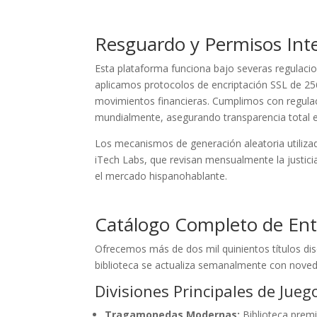
Resguardo y Permisos Int
Esta plataforma funciona bajo severas regulaci
aplicamos protocolos de encriptación SSL de 25
movimientos financieras. Cumplimos con regula
mundialmente, asegurando transparencia total 
Los mecanismos de generación aleatoria utiliza
iTech Labs, que revisan mensualmente la justici
el mercado hispanohablante.
Catálogo Completo de Ent
Ofrecemos más de dos mil quinientos títulos di
biblioteca se actualiza semanalmente con noved
Divisiones Principales de Jueg
Tragamonedas Modernas:
Biblioteca prem