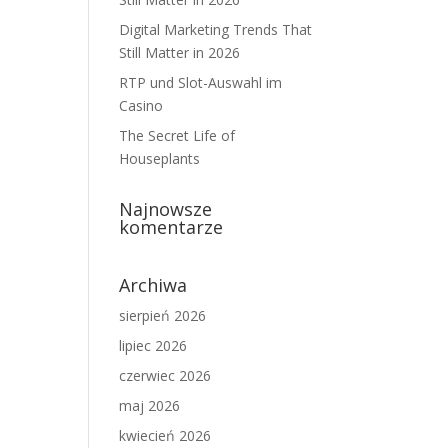
Digital Marketing Trends That
Still Matter in 2026
RTP und Slot-Auswahl im
Casino
The Secret Life of
Houseplants
Najnowsze
komentarze
Archiwa
sierpień 2026
lipiec 2026
czerwiec 2026
maj 2026
kwiecień 2026