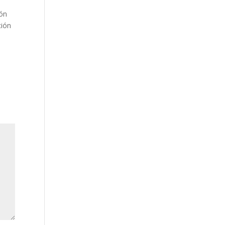
ión
ción