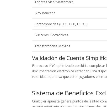
Tarjetas Visa/Mastercard
Giro Bancaria
Criptomonedas (BTC, ETH, USDT)
Billeteras Electrónicas
Transferencias Móviles
Validación de Cuenta Simplifi
El proceso KYC optimizado posibilita completar l
documentación electrónica estándar. Esta dispo
velocidad operativa que estos jugadores estima
Sistema de Beneficios Excl
Cualquier apuesta genera puntos de lealtad conv
acceso prioritario a competencias especiales. N