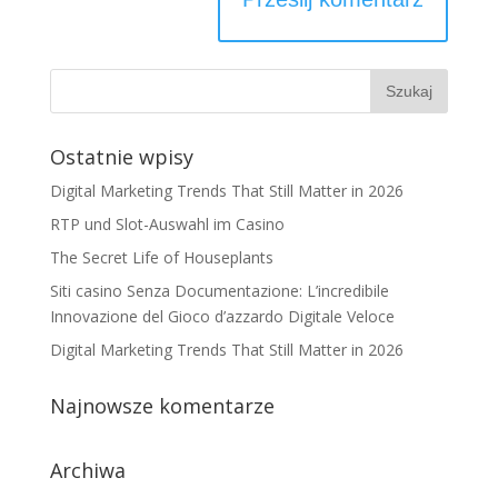
Ostatnie wpisy
Digital Marketing Trends That Still Matter in 2026
RTP und Slot-Auswahl im Casino
The Secret Life of Houseplants
Siti casino Senza Documentazione: L’incredibile
Innovazione del Gioco d’azzardo Digitale Veloce
Digital Marketing Trends That Still Matter in 2026
Najnowsze komentarze
Archiwa