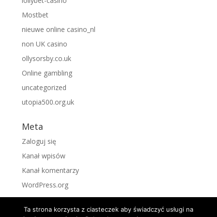
lollybet-casino
Mostbet
nieuwe online casino_nl
non UK casino
ollysorsby.co.uk
Online gambling
uncategorized
utopia500.org.uk
Meta
Zaloguj się
Kanał wpisów
Kanał komentarzy
WordPress.org
Ta strona korzysta z ciasteczek aby świadczyć usługi na