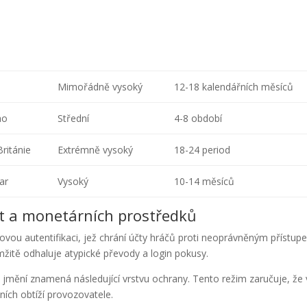
Mimořádně vysoký
12-18 kalendářních měsíců
ao
Střední
4-8 období
Británie
Extrémně vysoký
18-24 period
ar
Vysoký
10-14 měsíců
at a monetárních prostředků
vou autentifikaci, jež chrání účty hráčů proti neoprávněným přístup
žitě odhaluje atypické převody a login pokusy.
jmění znamená následující vrstvu ochrany. Tento režim zaručuje, že
čních obtíží provozovatele.