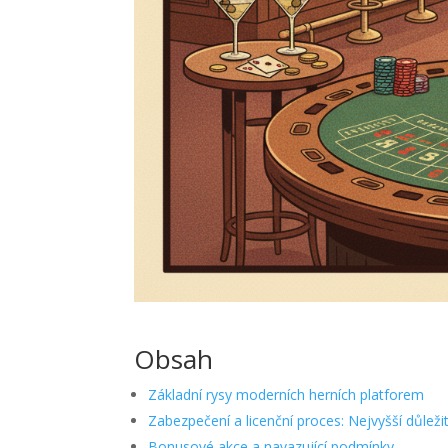
Obsah
Základní rysy moderních herních platforem
Zabezpečení a licenční proces: Nejvyšší důlež
Bonusové akce a navazující podmínky