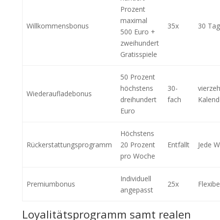
Prozent
maximal
Willkommensbonus
35x
30 Ta
500 Euro +
zweihundert
Gratisspiele
50 Prozent
höchstens
30-
vierze
Wiederaufladebonus
dreihundert
fach
Kalend
Euro
Höchstens
Rückerstattungsprogramm
20 Prozent
Entfällt
Jede 
pro Woche
Individuell
Premiumbonus
25x
Flexibe
angepasst
Loyalitätsprogramm samt realen