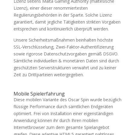
Lizenz seitens Malta Gaming Authority (maltesische
Lizenz), einer dieser renommiertesten
Regulierungsbehörden in der Sparte. Solche Lizenz
garantiert, damit jegliche Tätigkeiten strikten Vorgaben
entsprechen und kontinuierlich überprüft werden.
Unsere Sicherheitsmaßnahmen beinhalten höchste
SSL-Verschlüsselung, Zwei-Faktor-Authentifizierung
sowie rigorose Datenschutzvorgaben gemäß DSGVO.
Sämtliche individuellen & monetären Daten sind durch
geschützten Serverstrukturen verwahrt und zu keiner
Zeit zu Drittparteien weitergegeben.
Mobile Spielerfahrung
Diese mobilen Variante des Oscar Spin wurde bezüglich
flüssige Performance durch sämtlichen Endgeräten
optimiert. Frei von Installation einer eigenständigen
Anwendung können ihr durch Ihren mobilen
Internetbrowser zum dem gesamte Spielangebot
greifen. Diese adaptive HTML5 garantiert nahtloses