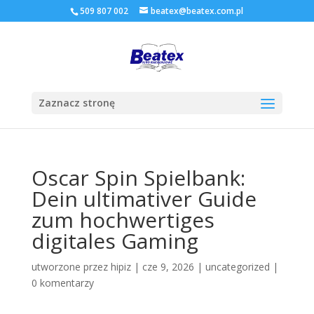
509 807 002
beatex@beatex.com.pl
Zaznacz stronę
Oscar Spin Spielbank:
Dein ultimativer Guide
zum hochwertiges
digitales Gaming
utworzone przez
hipiz
|
cze 9, 2026
|
uncategorized
|
0 komentarzy