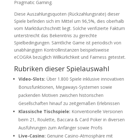
Pragmatic Gaming.
Diese Auszahlungsquoten (Rückzahlungsrate) dieser
Spiele befinden sich im Mittel um 96,5%, dies oberhalb
vom Marktdurchschnitt liegt. Solche verifizierte Faktum
unterstreicht das Bekenntnis zu gerechte
Spielbedingungen. Sämtliche Game ist periodisch von
unabhängigen Kontrollinstanzen beispielsweise
eCOGRA bezüglich Willkürlichkeit und Fairness getestet.
Rubriken dieser Spielauswahl
Video-Slots:
Über 1.800 Spiele inklusive innovativen
Bonusfunktionen, Megaways-Systemen sowie
packenden Motiven zwischen historischen
Gesellschaften hinauf zu zeitgemäßen Erlebnissen
Klassische Tischspiele:
Konventionelle Versionen
beim 21, Roulette, Baccara & Card Poker in diversen
Ausführungen zum Anfänger sowie Profis
Live-Casino:
Genuine Casino-Atmosphäre mit