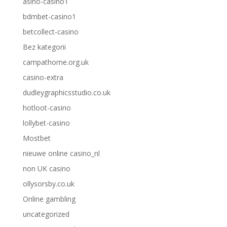
asino-casino1
bdmbet-casino1
betcollect-casino
Bez kategorii
campathome.org.uk
casino-extra
dudleygraphicsstudio.co.uk
hotloot-casino
lollybet-casino
Mostbet
nieuwe online casino_nl
non UK casino
ollysorsby.co.uk
Online gambling
uncategorized