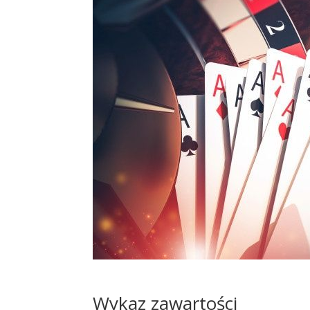
Wykaz zawartości