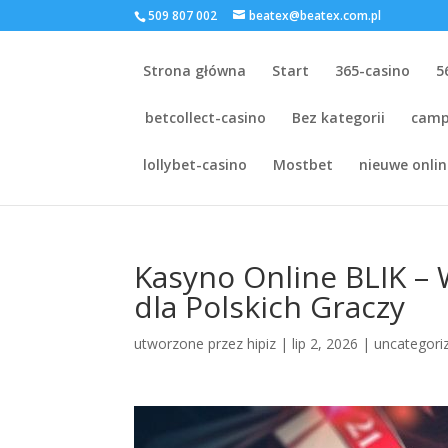
509 807 002
beatex@beatex.com.pl
Strona główna
Start
365-casino
5
betcollect-casino
Bez kategorii
camp
lollybet-casino
Mostbet
nieuwe onlin
Kasyno Online BLIK – 
dla Polskich Graczy
utworzone przez
hipiz
|
lip 2, 2026
|
uncategori