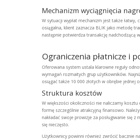
Mechanizm wyciągnięcia nagr
W sytuacji wypłat mechanizm jest także łatwy, c
osiągalna, klient zaznacza BLIK jako metodę tra
następnie potwierdza transakcję nadchodzącą w 
Ograniczenia płatnicze i p
Oferowana system ustala klarowne reguły odno
wymagań rozmaitych grup użytkowników. Najniż
osiągać także 10 000 złotych w obrębie jednej op
Struktura kosztów
W większości okoliczności nie naliczamy kosz
formę szczególnie atrakcyjną finansowo. Należy
nakładać swoje prowizje za posługiwanie się z m
się nieczęsto.
Użytkownicy powinni również zwrócić bacznie na