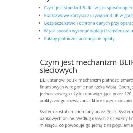
Czym jest standard BLIK i w jaki sposób oper
Podstawowe korzyści z używania BLIK w gra
Bezpieczeństwo i ochrona danych przy opera
W jaki sposób wykonać wpłaty i transferu za 
Pułapy płatnicze i potencjalne opłaty
Czym jest mechanizm BLIK 
sieciowych
BLIK stanowi polski mechanizm płatności smart
finansowych w regionie nad rzeką Wisłą. Operuj
jednorazowego użytku obowiązujące przez 120
praktycznego rozwiązania, które łączy zabezpie
System został uruchomiony przez Polski System
bankowych online. Według danych z dziedziny f
miesiącu, co powoduje go jedną z najpopularni