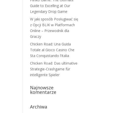
Guide to Excelling at Our
Legendary Drop Game
W jaki sposób Posługiwać się
z Opcji BLIK w Platformach
Online – Przewodnik dla
Graczy
Chicken Road: Una Guida
Totale al Gioco Casino Che
Sta Conquistando l’Italia
Chicken Road: Das ultimative
Strategie-Crashgame für
intelligente Spieler
Najnowsze
komentarze
Archiwa