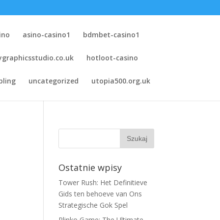
ino
asino-casino1
bdmbet-casino1
ygraphicsstudio.co.uk
hotloot-casino
bling
uncategorized
utopia500.org.uk
Ostatnie wpisy
Tower Rush: Het Definitieve
Gids ten behoeve van Ons
Strategische Gok Spel
Plinko Game: The Ultimate