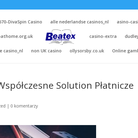
670-DivaSpin Casino
alle nederlandse casinos_nl
asino-cas
athome.org.uk
casino-extra
dudle
e casino_nl
non UK casino
ollysorsby.co.uk
Online gam
Współczesne Solution Płatnicze
zed
|
0 komentarzy