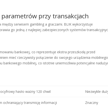
 parametrów przy transakcjach
a między serwisem gambling a graczami. BLIK wykorzystuje
rawia go jedną z najlepiej zabezpieczonych systemów transakcyjny
mowaniu bankowej, co reprezentuje ekstra przeszkodę przed
inien mieć rzeczywisty połączenie do swojego urządzenia mobilneg
mu bankowego mobilnej, co istotnie uniemożliwia potencjalne nadużyc
iocyfrowy hasło ważny 120 chwil
Niezwykle duż
m ochraniający transmisję informacji
Znaczny