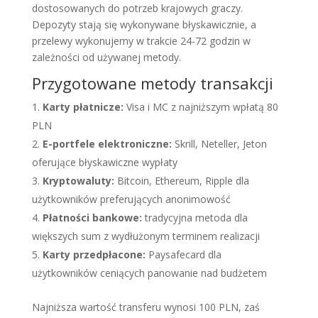
dostosowanych do potrzeb krajowych graczy.
Depozyty stają się wykonywane błyskawicznie, a
przelewy wykonujemy w trakcie 24-72 godzin w
zależności od używanej metody.
Przygotowane metody transakcji
Karty płatnicze:
Visa i MC z najniższym wpłatą 80
PLN
E-portfele elektroniczne:
Skrill, Neteller, Jeton
oferujące błyskawiczne wypłaty
Kryptowaluty:
Bitcoin, Ethereum, Ripple dla
użytkowników preferujących anonimowość
Płatności bankowe:
tradycyjna metoda dla
większych sum z wydłużonym terminem realizacji
Karty przedpłacone:
Paysafecard dla
użytkowników ceniących panowanie nad budżetem
Najniższa wartość transferu wynosi 100 PLN, zaś