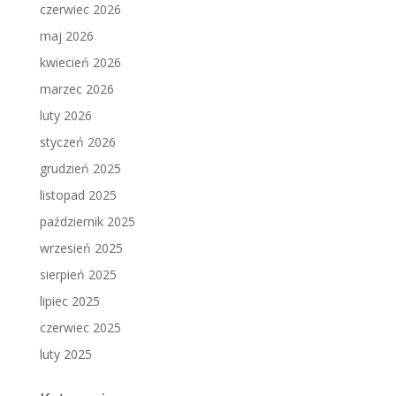
czerwiec 2026
maj 2026
kwiecień 2026
marzec 2026
luty 2026
styczeń 2026
grudzień 2025
listopad 2025
październik 2025
wrzesień 2025
sierpień 2025
lipiec 2025
czerwiec 2025
luty 2025