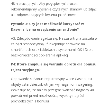
48 h pracujących. Aby przyspieszyć proces,
rekomendujemy wysłanie czytelnych skanów lub zdjęć
akt odpowiadających kryteria jakościowe.
Pytanie 3: Czy jest możliwość korzystać w
Kasynie Ice na urządzeniu smartfonie?
A3: Zdecydowanie zgadza się. Nasza witryna została w
całości responsywną i funkcjonuje sprawnie na
smartfonach oraz tabletach z systemami iOS i Droid,
bez konieczności pobierania aplikacji.
P4: Które znajdują się warunki obrotu dla bonusu
rejestracyjnego?
Odpowiedź 4: Bonus rejestracyjny w Ice Casino jest
objęty czterdziestokrotnym wymaganiom wagering.
Wskazuje to, że należy przegrać wartość nagrody 40
powtórzeń przed możliwością wypłaty nagród
pochodzących z bonusu.