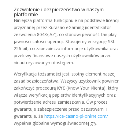
Zezwolenie i bezpieczeństwo w naszym
platformie
Niniejsza platforma funkcjonuje na podstawie licencji
przyznanej przez Kurasao eGaming (identyfikator
zezwolenia 8048/JAZ), co stanowi pewność fair play i
jawności całości operacji. Stosujemy enkrypcję SSL
256-bit, co zabezpiecza informacje użytkownika oraz
przelewy finansowe naszych użytkowników przed
nieautoryzowanym dostępem.
Weryfikacja tożsamości jest istotny element naszej
zasad bezpieczeństwa. Wszyscy użytkownik powinien
zakończyć procedurę
KYC
(Know Your Klienta), który
włącza weryfikację papierów identyfikacyjnych oraz
potwierdzenie adresu zamieszkania. Ów proces
gwarantuje zabezpieczenie przed oszustwami i
gwarantuje, że
https://ice-casino-pl-online.com/
wypełnia globalne wymogi świadomej gry.