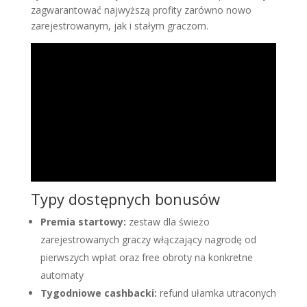
zagwarantować najwyższą profity zarówno nowo
zarejestrowanym, jak i stałym graczom.
Typy dostępnych bonusów
Premia startowy:
zestaw dla świeżo
zarejestrowanych graczy włączający nagrodę od
pierwszych wpłat oraz free obroty na konkretne
automaty
Tygodniowe cashbacki:
refund ułamka utraconych