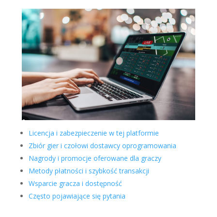
Licencja i zabezpieczenie w tej platformie
Zbiór gier i czołowi dostawcy oprogramowania
Nagrody i promocje oferowane dla graczy
Metody płatności i szybkość transakcji
Wsparcie gracza i dostępność
Często pojawiające się pytania