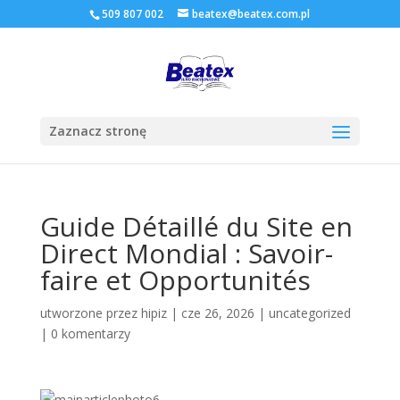
509 807 002
beatex@beatex.com.pl
Zaznacz stronę
Guide Détaillé du Site en
Direct Mondial : Savoir-
faire et Opportunités
utworzone przez
hipiz
|
cze 26, 2026
|
uncategorized
|
0 komentarzy