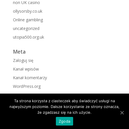
non UK casino
ollysorsby.co.uk
Online gambling
uncategorized
utopia500.org.uk
Meta
Zaloguj się
Kanał wpisów
Kanał komentarzy
WordPress.org
Ta strona korzysta z ciasteczek aby świadczyć usługi na
najwyższym poziomie. Dalsze korzystanie ze strony oznacza,
że zgadzasz się na ich użycie.
Zgoda
Projekt i wdrożenie
Intercel Polska