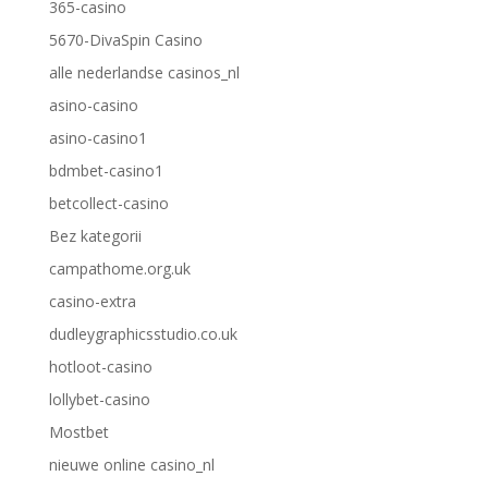
365-casino
5670-DivaSpin Casino
alle nederlandse casinos_nl
asino-casino
asino-casino1
bdmbet-casino1
betcollect-casino
Bez kategorii
campathome.org.uk
casino-extra
dudleygraphicsstudio.co.uk
hotloot-casino
lollybet-casino
Mostbet
nieuwe online casino_nl