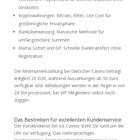
Girokonto
Kryptowährungen: Bitcoin, Ether, Lite Coin für
größtmögliche Privatsphäre
Banküberweisung: Klassische Methode für
umfangreichere Summen
Klarna Sofort und GP: Schnelle Banktransfers ohne
Registration
Die Minimumeinzahlung bei Gletscher Casino beträgt
lediglich 20 EUR, während Auszahlungen ab 50 Euro
verfügbar sind. Abhebungen werden in der Regel in von
24 Std prozessiert, bei VIP Mitgliedern selbst noch
zügiger.
Das Bestreben für exzellenten Kundenservice
Der Kundendienst bei Ice Casino steht Dir rund um die
Uhr zur Verfügung. Das mehrsprachiges