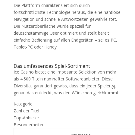
Die Plattform charakterisiert sich durch
fortschrittlichste Technologie heraus, die eine nahtlose
Navigation und schnelle Antwortzeiten gewährleistet.
Die Nutzeroberfläche wurde speziell für
deutschstämmige User optimiert und stellt bereit
einfache Bedienung auf allen Endgeräten – sei es PC,
Tablet-PC oder Handy.
Das umfassendes Spiel-Sortiment
Ice Casino bietet eine imposante Selektion von mehr
als 4.500 Titeln namhafter Softwareanbieter. Diese
Diversität garantiert gewiss, dass ein jeder Spielertyp
genau das entdeckt, was den Wünschen gleichkommt.
Kategorie
Zahl der Titel
Top-Anbieter
Besonderheiten