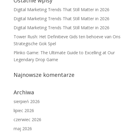
Ostatnie wpisy
Digital Marketing Trends That Still Matter in 2026
Digital Marketing Trends That Still Matter in 2026
Digital Marketing Trends That Still Matter in 2026
Tower Rush: Het Definitieve Gids ten behoeve van Ons
Strategische Gok Spel
Plinko Game: The Ultimate Guide to Excelling at Our
Legendary Drop Game
Najnowsze komentarze
Archiwa
sierpień 2026
lipiec 2026
czerwiec 2026
maj 2026