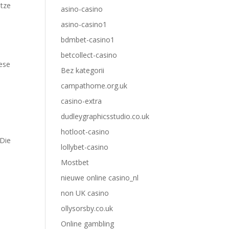
ätze
asino-casino
asino-casino1
bdmbet-casino1
betcollect-casino
iese
Bez kategorii
campathome.org.uk
casino-extra
dudleygraphicsstudio.co.uk
hotloot-casino
 Die
lollybet-casino
Mostbet
nieuwe online casino_nl
non UK casino
ollysorsby.co.uk
,
Online gambling