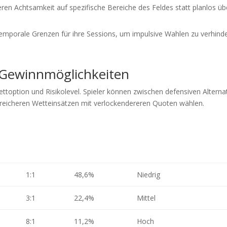
ren Achtsamkeit auf spezifische Bereiche des Feldes statt planlos üb
temporale Grenzen für ihre Sessions, um impulsive Wahlen zu verhind
 Gewinnmöglichkeiten
toption und Risikolevel. Spieler können zwischen defensiven Alterna
koreicheren Wetteinsätzen mit verlockendereren Quoten wählen.
1:1
48,6%
Niedrig
3:1
22,4%
Mittel
8:1
11,2%
Hoch