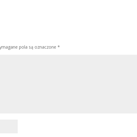
magane pola są oznaczone
*