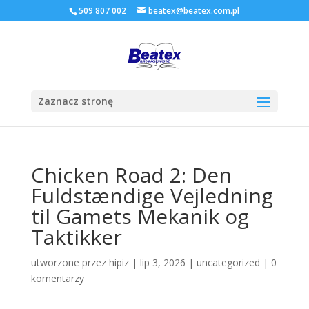
509 807 002
beatex@beatex.com.pl
Zaznacz stronę
Chicken Road 2: Den
Fuldstændige Vejledning
til Gamets Mekanik og
Taktikker
utworzone przez
hipiz
|
lip 3, 2026
|
uncategorized
|
0
komentarzy