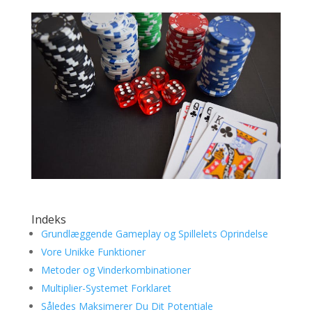
Indeks
Grundlæggende Gameplay og Spillelets Oprindelse
Vore Unikke Funktioner
Metoder og Vinderkombinationer
Multiplier-Systemet Forklaret
Således Maksimerer Du Dit Potentiale