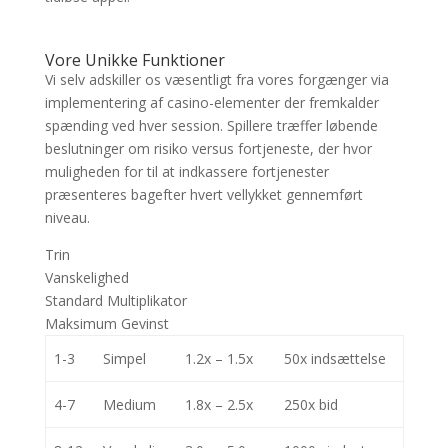
Vore Unikke Funktioner
Vi selv adskiller os væsentligt fra vores forgænger via
implementering af casino-elementer der fremkalder
spænding ved hver session. Spillere træffer løbende
beslutninger om risiko versus fortjeneste, der hvor
muligheden for til at indkassere fortjenester
præsenteres bagefter hvert vellykket gennemført
niveau.
Trin
Vanskelighed
Standard Multiplikator
Maksimum Gevinst
1-3
Simpel
1.2x – 1.5x
50x indsættelse
4-7
Medium
1.8x – 2.5x
250x bid