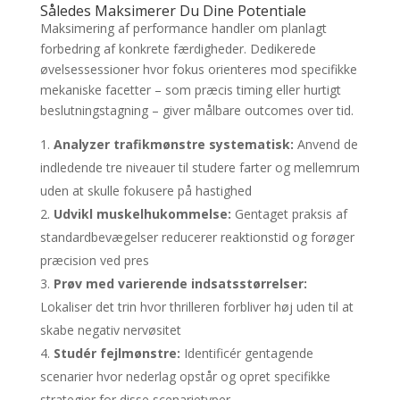
Således Maksimerer Du Dine Potentiale
Maksimering af performance handler om planlagt
forbedring af konkrete færdigheder. Dedikerede
øvelsessessioner hvor fokus orienteres mod specifikke
mekaniske facetter – som præcis timing eller hurtigt
beslutningstagning – giver målbare outcomes over tid.
Analyzer trafikmønstre systematisk:
Anvend de
indledende tre niveauer til studere farter og mellemrum
uden at skulle fokusere på hastighed
Udvikl muskelhukommelse:
Gentaget praksis af
standardbevægelser reducerer reaktionstid og forøger
præcision ved pres
Prøv med varierende indsatsstørrelser:
Lokaliser det trin hvor thrilleren forbliver høj uden til at
skabe negativ nervøsitet
Studér fejlmønstre:
Identificér gentagende
scenarier hvor nederlag opstår og opret specifikke
strategier for disse scenarietyper