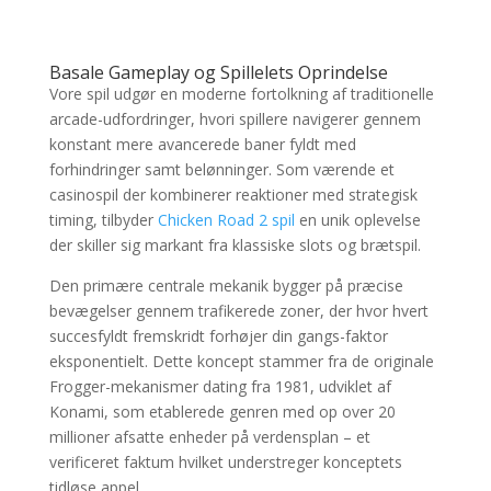
Basale Gameplay og Spillelets Oprindelse
Vore spil udgør en moderne fortolkning af traditionelle
arcade-udfordringer, hvori spillere navigerer gennem
konstant mere avancerede baner fyldt med
forhindringer samt belønninger. Som værende et
casinospil der kombinerer reaktioner med strategisk
timing, tilbyder
Chicken Road 2 spil
en unik oplevelse
der skiller sig markant fra klassiske slots og brætspil.
Den primære centrale mekanik bygger på præcise
bevægelser gennem trafikerede zoner, der hvor hvert
succesfyldt fremskridt forhøjer din gangs-faktor
eksponentielt. Dette koncept stammer fra de originale
Frogger-mekanismer dating fra 1981, udviklet af
Konami, som etablerede genren med op over 20
millioner afsatte enheder på verdensplan – et
verificeret faktum hvilket understreger konceptets
tidløse appel.