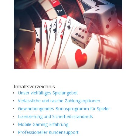
Inhaltsverzeichnis
Unser vielfältiges Spielangebot
Verlässliche und rasche Zahlungsoptionen
Gewinnbringendes Bonusprogramm für Spieler
Lizenzierung und Sicherheitsstandards
Mobile Gaming-Erfahrung
Professioneller Kundensupport