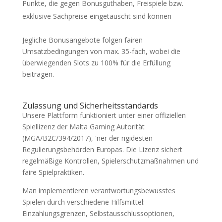
Punkte, die gegen Bonusguthaben, Freispiele bzw.
exklusive Sachpreise eingetauscht sind können
Jegliche Bonusangebote folgen fairen
Umsatzbedingungen von max. 35-fach, wobei die
überwiegenden Slots zu 100% für die Erfüllung
beitragen.
Zulassung und Sicherheitsstandards
Unsere Plattform funktioniert unter einer offiziellen
Spiellizenz der Malta Gaming Autorität
(MGA/B2C/394/2017), 'ner der rigidesten
Regulierungsbehörden Europas. Die Lizenz sichert
regelmäßige Kontrollen, Spielerschutzmaßnahmen und
faire Spielpraktiken.
Man implementieren verantwortungsbewusstes
Spielen durch verschiedene Hilfsmittel:
Einzahlungsgrenzen, Selbstausschlussoptionen,