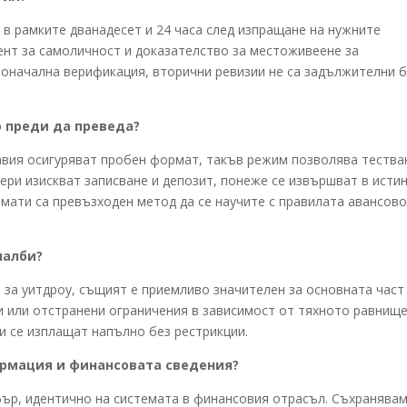
 в рамките дванадесет и 24 часа след изпращане на нужните
нт за самоличност и доказателство за местоживеене за
воначална верификация, вторични ревизии не са задължителни 
 преди да преведа?
авия осигуряват пробен формат, такъв режим позволява тества
лери изискват записване и депозит, понеже се извършват в исти
мати са превъзходен метод да се научите с правилата авансово
чалби?
 за уитдроу, същият е приемливо значителен за основната част
и или отстранени ограничения в зависимост от тяхното равнище
и се изплащат напълно без рестрикции.
ормация и финансовата сведения?
ър, идентично на системата в финансовия отрасъл. Съхранява