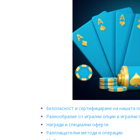
Безопасност и сертифициране на нашата 
Разнообразие от игрални опции и игрални
Награди и специални оферти
Разплащателни методи и операции