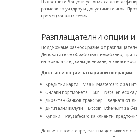
Цялостните бонусни условия са ясно дефинир
размери за уитдроу и допустимите игри. Пр
промоционални схеми.
Разплащателни опции и
Поддържаме разнообразие от разплащателни
Депозитите се обработват незабавно, при т
интервали след санкциониране, в зависимост
Достъпни опции за парични операции:
Кредитни карти – Visa и Mastercard с защи
Онлайн портмонета – Skrill, Neteller, ecoP
Директен банков трансфер – веднага от л
Дигитални валути – Bitcoin, Ethereum за б
Купони – Paysafecard за клиенти, предпоч
Долният внос е определен на достижимо степ