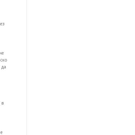
без
не
нско
 да
 в
ме