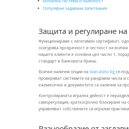
Мобилна система и наличност
Популярни задавани запитвания
Защита и регулиране на
Функционираме с легитимен сертификат, одо
осигурява прозрачност и честност на всички
нашите клиенти е основна цел число 1, пора
стандарт в банковата бранш.
Всички налични опции на
starcasino bg
се под
проверяват системите на рандомни числа и 
ежемесечно и документите са налични за про
Контролираната игрална дейност е нераздел
саморегулация, краткосрочно блокиране на с
управляват собствените си игрални практики
Разнообразие от заглав