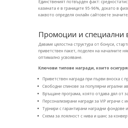
Единственият потвърден факт: средностатис
казината е в границите 95-96%, докато в фи
каквото определя онлайн сайтовете значите
Промоции и специални 
Даваме цялостна структура от бонуси, старт
приветствен пакет, поделен на началните ня
оптимално усвояване.
Ключови типове награди, които осигуря
Приветствен награда при първи вноска с 
Свободни спинове за популярни игрални а
Връщане програма, която отдава дял от з
Персонализирани награди за VIP играчи с 
Турнири с гарантирани наградни фондове и
Схема за лоялност с нива и шанс за конве