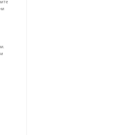
ните
ни
и.
ви