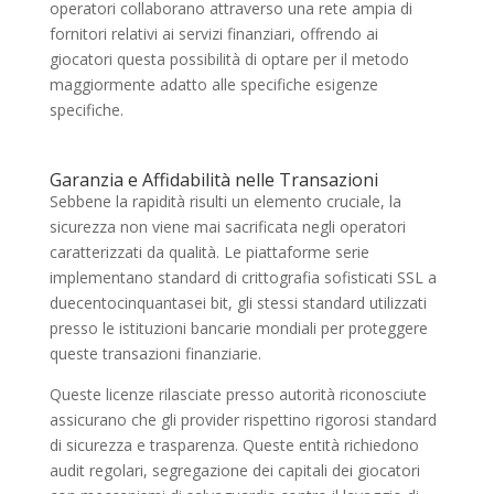
operatori collaborano attraverso una rete ampia di
fornitori relativi ai servizi finanziari, offrendo ai
giocatori questa possibilità di optare per il metodo
maggiormente adatto alle specifiche esigenze
specifiche.
Garanzia e Affidabilità nelle Transazioni
Sebbene la rapidità risulti un elemento cruciale, la
sicurezza non viene mai sacrificata negli operatori
caratterizzati da qualità. Le piattaforme serie
implementano standard di crittografia sofisticati SSL a
duecentocinquantasei bit, gli stessi standard utilizzati
presso le istituzioni bancarie mondiali per proteggere
queste transazioni finanziarie.
Queste licenze rilasciate presso autorità riconosciute
assicurano che gli provider rispettino rigorosi standard
di sicurezza e trasparenza. Queste entità richiedono
audit regolari, segregazione dei capitali dei giocatori