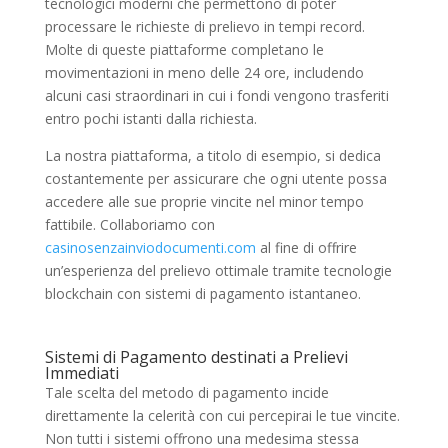
tecnologici moderni che permettono di poter
processare le richieste di prelievo in tempi record.
Molte di queste piattaforme completano le
movimentazioni in meno delle 24 ore, includendo
alcuni casi straordinari in cui i fondi vengono trasferiti
entro pochi istanti dalla richiesta.
La nostra piattaforma, a titolo di esempio, si dedica
costantemente per assicurare che ogni utente possa
accedere alle sue proprie vincite nel minor tempo
fattibile. Collaboriamo con
casinosenzainviodocumenti.com
al fine di offrire
un’esperienza del prelievo ottimale tramite tecnologie
blockchain con sistemi di pagamento istantaneo.
Sistemi di Pagamento destinati a Prelievi
Immediati
Tale scelta del metodo di pagamento incide
direttamente la celerità con cui percepirai le tue vincite.
Non tutti i sistemi offrono una medesima stessa