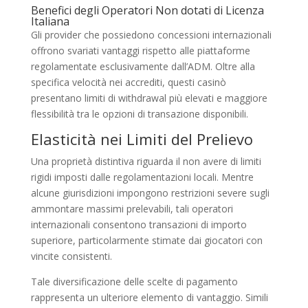
Benefici degli Operatori Non dotati di Licenza
Italiana
Gli provider che possiedono concessioni internazionali
offrono svariati vantaggi rispetto alle piattaforme
regolamentate esclusivamente dall’ADM. Oltre alla
specifica velocità nei accrediti, questi casinò
presentano limiti di withdrawal più elevati e maggiore
flessibilità tra le opzioni di transazione disponibili.
Elasticità nei Limiti del Prelievo
Una proprietà distintiva riguarda il non avere di limiti
rigidi imposti dalle regolamentazioni locali. Mentre
alcune giurisdizioni impongono restrizioni severe sugli
ammontare massimi prelevabili, tali operatori
internazionali consentono transazioni di importo
superiore, particolarmente stimate dai giocatori con
vincite consistenti.
Tale diversificazione delle scelte di pagamento
rappresenta un ulteriore elemento di vantaggio. Simili