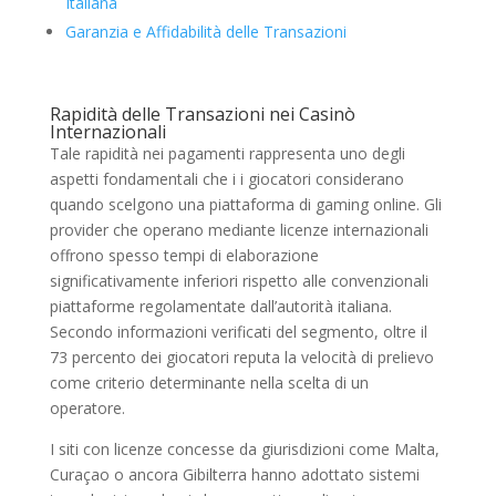
Italiana
Garanzia e Affidabilità delle Transazioni
Rapidità delle Transazioni nei Casinò
Internazionali
Tale rapidità nei pagamenti rappresenta uno degli
aspetti fondamentali che i i giocatori considerano
quando scelgono una piattaforma di gaming online. Gli
provider che operano mediante licenze internazionali
offrono spesso tempi di elaborazione
significativamente inferiori rispetto alle convenzionali
piattaforme regolamentate dall’autorità italiana.
Secondo informazioni verificati del segmento, oltre il
73 percento dei giocatori reputa la velocità di prelievo
come criterio determinante nella scelta di un
operatore.
I siti con licenze concesse da giurisdizioni come Malta,
Curaçao o ancora Gibilterra hanno adottato sistemi