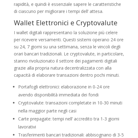
rapidità, e quindi è essenziale sapere le caratteristiche
di ciascuno per migliorare i tempi dell’ attesa.
Wallet Elettronici e Cryptovalute
I wallet digitali rappresentano la soluzione più celere
per ricevere versamenti. Questi sistemi operano 24 ore
su 24, 7 giorni su una settimana, senza le vincoli degli
orari bancari tradizionali. Le cryptovalute, in particolare,
stanno rivoluzionato il settore dei pagamenti digitali
grazie alla propria natura decentralizzata con alla
capacità di elaborare transazioni dentro pochi minuti.
Portafogli elettronici: elaborazione in 0-24 ore
avendo disponibilità immediata dei fondi
Cryptovalute: transazioni completate in 10-30 minuti
nella maggior parte negli casi
Carte prepagate: tempi nell’ accredito tra 1-3 giorni
lavorativi
Trasferimenti bancari tradizionali: abbisognano di 3-5