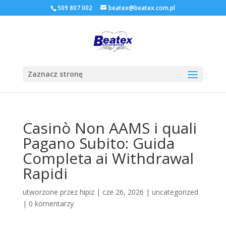
509 807 002
beatex@beatex.com.pl
Zaznacz stronę
Casinò Non AAMS i quali
Pagano Subito: Guida
Completa ai Withdrawal
Rapidi
utworzone przez
hipiz
|
cze 26, 2026
|
uncategorized
|
0 komentarzy