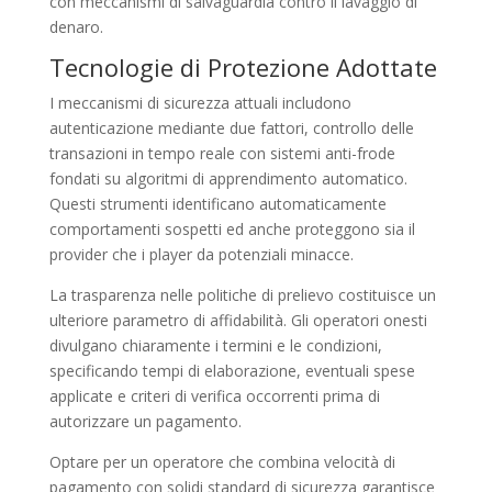
con meccanismi di salvaguardia contro il lavaggio di
denaro.
Tecnologie di Protezione Adottate
I meccanismi di sicurezza attuali includono
autenticazione mediante due fattori, controllo delle
transazioni in tempo reale con sistemi anti-frode
fondati su algoritmi di apprendimento automatico.
Questi strumenti identificano automaticamente
comportamenti sospetti ed anche proteggono sia il
provider che i player da potenziali minacce.
La trasparenza nelle politiche di prelievo costituisce un
ulteriore parametro di affidabilità. Gli operatori onesti
divulgano chiaramente i termini e le condizioni,
specificando tempi di elaborazione, eventuali spese
applicate e criteri di verifica occorrenti prima di
autorizzare un pagamento.
Optare per un operatore che combina velocità di
pagamento con solidi standard di sicurezza garantisce