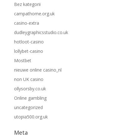
Bez kategorii
campathome.org.uk
casino-extra
dudleygraphicsstudio.co.uk
hotloot-casino
lollybet-casino
Mostbet
nieuwe online casino_nl
non UK casino
ollysorsby.co.uk
Online gambling
uncategorized
utopia500.org.uk
Meta