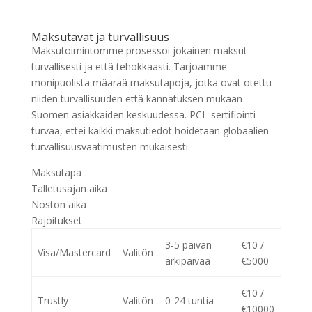
Maksutavat ja turvallisuus
Maksutoimintomme prosessoi jokainen maksut
turvallisesti ja että tehokkaasti. Tarjoamme
monipuolista määrää maksutapoja, jotka ovat otettu
niiden turvallisuuden että kannatuksen mukaan
Suomen asiakkaiden keskuudessa. PCI -sertifiointi
turvaa, ettei kaikki maksutiedot hoidetaan globaalien
turvallisuusvaatimusten mukaisesti.
Maksutapa
Talletusajan aika
Noston aika
Rajoitukset
3-5 päivän
€10 /
Visa/Mastercard
Välitön
arkipäivää
€5000
€10 /
Trustly
Välitön
0-24 tuntia
€10000