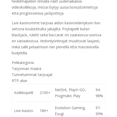
hedelmäpelien rinnalla näet uudenaikaisia
videokolikkoja, missä löytyy uusia bonustoimintoja
että progressiivisia jackpotteja.
Live-kasinomme tarjoaa aidon kasinoelämyksen live-
siirtona koulutetuilta jakajilta. Pöytäpelit kuten
blackjack, ruletti sekä baccarat on saatavissa useissa
eri variaatioissa. Vedonlyöntirajat muuttuvat laajasti,
mikä sallii pelaamisen niin pienellä että massiivisella
budjetilla.
Pelikategoria
Tarjonnan määrä
Tunnetuimmat tarjoajat
RTP-alue
NetEnt, Play’n GO,
94-
Kolikkopelit
2100+
Pragmatic Play
98%
Evolution Gaming,
97-
Live-kasino
180+
Ezugi
99%