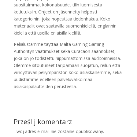
suosituimmat kokonaisuudet tilin luomisesta
kotiutuksiin. Ohjeet on jäsennetty helposti
kategorioihin, joka nopeuttaa tiedonhakua. Koko
materiaalit ovat saatavilla suomenkielellä, englannin
kielellä että useilla erilaisilla kielillä.
Pelialustamme täyttää Malta Gaming Gaming
Authorityn vaatimukset sekä Curacaon säännökset,
joka on jo todistettu riippumattomissa auditoinneissa.
Olemme sitoutuneet tarjoamaan suojatun, reilun että
viihdyttävän peliympäristön koko asiakkaillemme, sekä
uudistamme edelleen palveluvalikoimaa
asiakaspalautteiden perusteella.
Prześlij komentarz
Twój adres e-mail nie zostanie opublikowany.