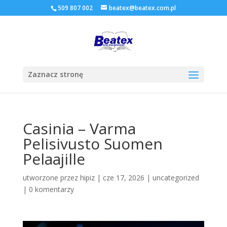
509 807 002
beatex@beatex.com.pl
Zaznacz stronę
Casinia – Varma
Pelisivusto Suomen
Pelaajille
utworzone przez
hipiz
|
cze 17, 2026
|
uncategorized
|
0 komentarzy