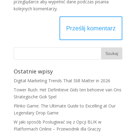
przeglądarce aby wypełnić dane podczas pisania
kolejnych komentarzy.
Ostatnie wpisy
Digital Marketing Trends That Still Matter in 2026
Tower Rush: Het Definitieve Gids ten behoeve van Ons
Strategische Gok Spel
Plinko Game: The Ultimate Guide to Excelling at Our
Legendary Drop Game
W jaki sposób Posługiwać się z Opcji BLIK w
Platformach Online – Przewodnik dla Graczy