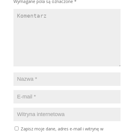
Wymagane pola są oznaczone
*
Zapisz moje dane, adres e-mail i witrynę w