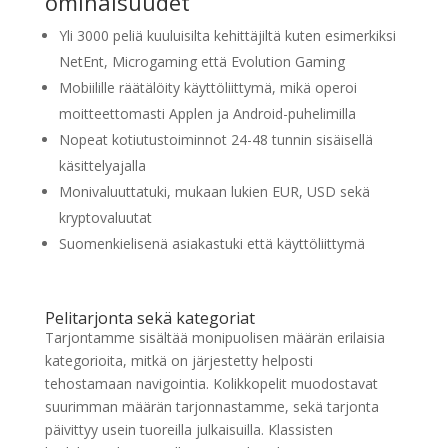
ominaisuudet
Yli 3000 peliä kuuluisilta kehittäjiltä kuten esimerkiksi
NetEnt, Microgaming että Evolution Gaming
Mobiilille räätälöity käyttöliittymä, mikä operoi
moitteettomasti Applen ja Android-puhelimilla
Nopeat kotiutustoiminnot 24-48 tunnin sisäisellä
käsittelyajalla
Monivaluuttatuki, mukaan lukien EUR, USD sekä
kryptovaluutat
Suomenkielisenä asiakastuki että käyttöliittymä
Pelitarjonta sekä kategoriat
Tarjontamme sisältää monipuolisen määrän erilaisia
kategorioita, mitkä on järjestetty helposti
tehostamaan navigointia. Kolikkopelit muodostavat
suurimman määrän tarjonnastamme, sekä tarjonta
päivittyy usein tuoreilla julkaisuilla. Klassisten