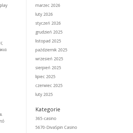
play
marzec 2026
luty 2026
styczeń 2026
grudzień 2025
listopad 2025
ες
άκια
październik 2025
wrzesień 2025
sierpień 2025
lipiec 2025
czerwiec 2025
luty 2025
Kategorie
αι
365-casino
από
5670-DivaSpin Casino