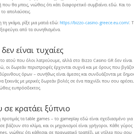
 που θα μπεις, νιώθεις ότι κάτι διαφορετικό συμβαίνει εδώ. Και το
α το απολαύσεις.
η τη γκάμα, ρίξε μια ματιά εδώ:
https://bizzo-casino-greece.eu.com/
. 
υ ξεφεύγει από τα συνηθισμένα.
δεν είναι τυχαίες
ι το ατού που όλοι λατρεύουμε, αλλά στο Bizzo Casino GR δεν είναι
δώ, οι δωρεάν περιστροφές έρχονται συχνά και με όρους που βγάζ
αβύρινθους όρων – συνήθως είναι άμεσες και συνδυάζονται με δημο
α ξεκινάς με μερικές δωρεάν βολές σε ένα παιχνίδι που σου αρέσει
ιώθεις ευπρόσδεκτος.
 σε κρατάει ξύπνιο
 ή προτιμάς τα table games – το gameplay εδώ είναι σχεδιασμένο για
 σε βάζουν στο κλίμα, και οι μηχανισμοί είναι γρήγοροι. Κάθε γύρος
 games, νιώθεις ότι κάθεσαι σε πραγματικό τραπέζι, με ντίλερ που σου