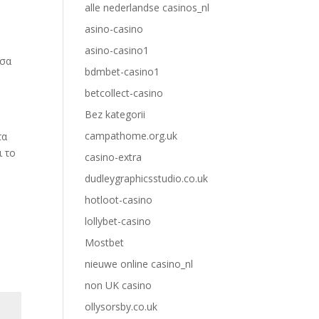
alle nederlandse casinos_nl
asino-casino
asino-casino1
έσα
bdmbet-casino1
betcollect-casino
Bez kategorii
campathome.org.uk
τα
ι το
casino-extra
dudleygraphicsstudio.co.uk
hotloot-casino
lollybet-casino
Mostbet
nieuwe online casino_nl
non UK casino
ollysorsby.co.uk