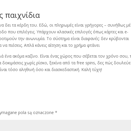
ς παιχνίδια
 να δει τα κέρδη του. Εδώ, οι πληρωμές είναι γρήγορες – συνήθως μ
θοδο που επιλέγεις. Υπάρχουν κλασικές επιλογές όπως κάρτες και e-
προτιμούν την ανωνυμία. Το σύστημα είναι διαφανές: δεν κρύβονται
ια να πιέσεις. Απλά κάνεις αίτηση και το χρήμα φτάνει
λά ένα ακόμα καζίνο. Είναι ένας χώρος που σέβεται τον χρόνο σου, 
 δοκιμάσεις χωρίς ρίσκο, ξεκίνα από τα free spins, δες πώς δουλεύε
είναι τόσο αληθινή όσο και διασκεδαστική. Καλή τύχη!
magane pola są oznaczone
*