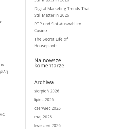
Digital Marketing Trends That
Still Matter in 2026
Το
RTP und Slot-Auswahl im
Casino
The Secret Life of
Houseplants
Najnowsze
ουν
komentarze
φιλή
.
Archiwa
sierpień 2026
lipiec 2026
czerwiec 2026
 να
maj 2026
kwiecień 2026