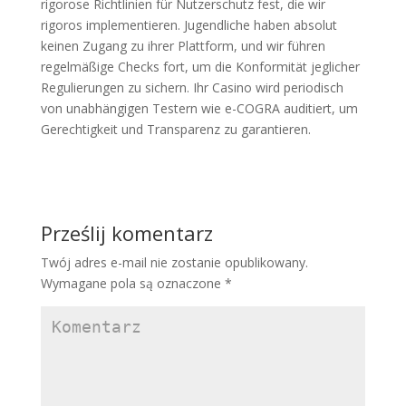
rigorose Richtlinien für Nutzerschutz fest, die wir
rigoros implementieren. Jugendliche haben absolut
keinen Zugang zu ihrer Plattform, und wir führen
regelmäßige Checks fort, um die Konformität jeglicher
Regulierungen zu sichern. Ihr Casino wird periodisch
von unabhängigen Testern wie e-COGRA auditiert, um
Gerechtigkeit und Transparenz zu garantieren.
Prześlij komentarz
Twój adres e-mail nie zostanie opublikowany.
Wymagane pola są oznaczone
*