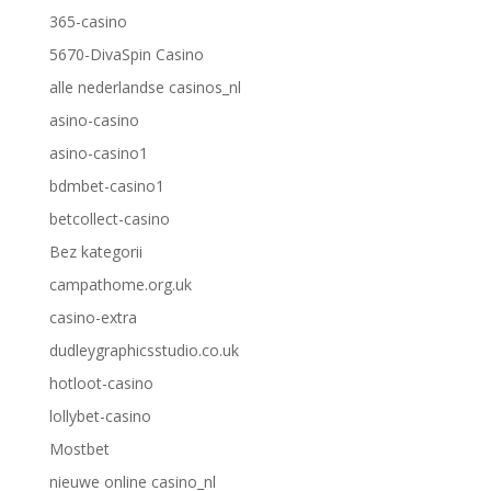
365-casino
5670-DivaSpin Casino
alle nederlandse casinos_nl
asino-casino
asino-casino1
bdmbet-casino1
betcollect-casino
Bez kategorii
campathome.org.uk
casino-extra
dudleygraphicsstudio.co.uk
hotloot-casino
lollybet-casino
Mostbet
nieuwe online casino_nl