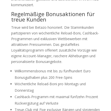
kommuniziert.
Regelmäßige Bonusaktionen für
treue Kunden
Treue wird bei Betazo honoriert. Die Stammkunden
partizipieren von wöchentliche Reload-Boni, Cashback-
Programmen und exklusiven Wettbewerben mit
attraktiven Preissummen. Das gestaffeltes
Loyalitätsprogramm offeriert zusätzliche Vorzüge wie
eigene Account-Manager, raschere Abhebungen und
personalisierte Bonusangebote.
Willkommensbonus mit bis zu fünfhundert Euro
Bonusguthaben plus 200 Free-Spins
Wöchentliche Reload-Boni pro Montags und
Donnerstag
Cashback-Programm mit maximal fünfzehn Prozent
Rückvergütung auf Verluste
Treue-Club mit Five exclusive Rängen und steigenden