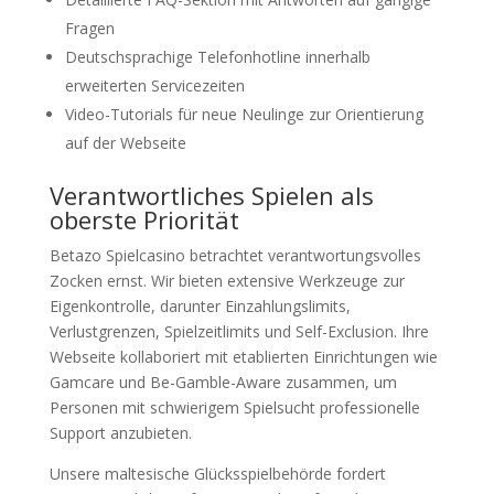
Fragen
Deutschsprachige Telefonhotline innerhalb
erweiterten Servicezeiten
Video-Tutorials für neue Neulinge zur Orientierung
auf der Webseite
Verantwortliches Spielen als
oberste Priorität
Betazo Spielcasino betrachtet verantwortungsvolles
Zocken ernst. Wir bieten extensive Werkzeuge zur
Eigenkontrolle, darunter Einzahlungslimits,
Verlustgrenzen, Spielzeitlimits und Self-Exclusion. Ihre
Webseite kollaboriert mit etablierten Einrichtungen wie
Gamcare und Be-Gamble-Aware zusammen, um
Personen mit schwierigem Spielsucht professionelle
Support anzubieten.
Unsere maltesische Glücksspielbehörde fordert