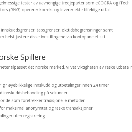
 regelmessige tester av uavhengige tredjeparter som eCOGRA og iTech
 (RNG) opererer korrekt og leverer ekte tilfeldige utfall.
som innskuddsgrenser, tapsgrenser, økttidsbegrensninger samt
 helst justere disse innstillingene via kontopanelet sitt.
rske Spillere
heter tilpasset det norske marked. Vi vet viktigheten av raske utbetali
r gir øyeblikkelige innskudd og utbetalinger innen 24 timer
d innskuddsbehandling på sekunder
or de som foretrekker tradisjonelle metoder
 for maksimal anonymitet og raske transaksjoner
alinger uten registrering