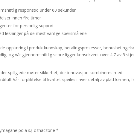
snittlig responstid under 60 sekunder
lser innen fire timer
enter for personlig support
 løsninger på de mest vanlige spørsmålene
e opplæring i produktkunnskap, betalingsprosesser, bonusbetingels
dlig, og vår gjennomsnittlig score ligger konsekvent over 4.7 av 5 stje
der spillglede møter sikkerhet, der innovasjon kombineres med
ifull. Vår forpliktelse til kvalitet speiles i hver detalj av plattformen, f
magane pola są oznaczone
*