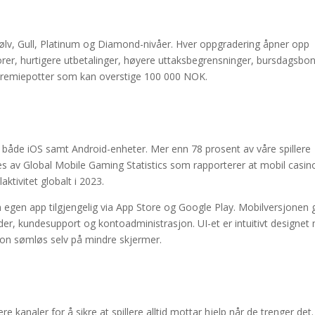
Sølv, Gull, Platinum og Diamond-nivåer. Hver oppgradering åpner opp
rer, hurtigere utbetalinger, høyere uttaksbegrensninger, bursdagsbo
d premiepotter som kan overstige 100 000 NOK.
or både iOS samt Android-enheter. Mer enn 78 prosent av våre spillere
tes av Global Mobile Gaming Statistics som rapporterer at mobil casin
laktivitet globalt i 2023.
n egen app tilgjengelig via App Store og Google Play. Mobilversjonen g
etoder, kundesupport og kontoadministrasjon. UI-et er intuitivt designe
jon sømløs selv på mindre skjermer.
e kanaler for å sikre at spillere alltid mottar hjelp når de trenger det.