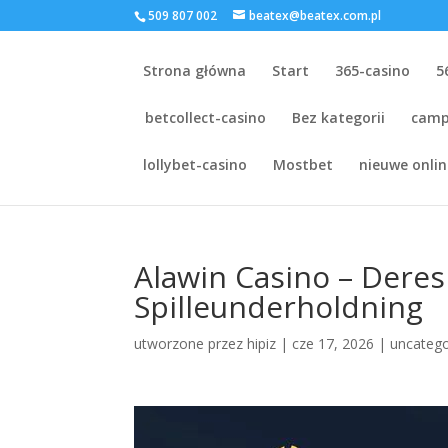
509 807 002
beatex@beatex.com.pl
Strona główna
Start
365-casino
5
betcollect-casino
Bez kategorii
camp
lollybet-casino
Mostbet
nieuwe onlin
Alawin Casino – Deres 
Spilleunderholdning
utworzone przez
hipiz
|
cze 17, 2026
|
uncatego