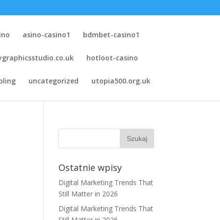
ino
asino-casino1
bdmbet-casino1
ygraphicsstudio.co.uk
hotloot-casino
bling
uncategorized
utopia500.org.uk
Ostatnie wpisy
Digital Marketing Trends That
Still Matter in 2026
Digital Marketing Trends That
Still Matter in 2026