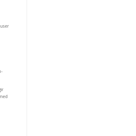
nuser
o-
ir
t med