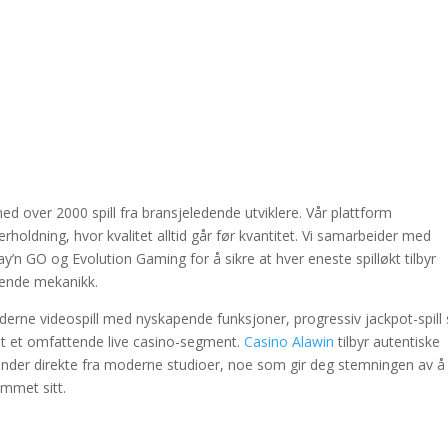
d over 2000 spill fra bransjeledende utviklere. Vår plattform
rholdning, hvor kvalitet alltid går før kvantitet. Vi samarbeider med
n GO og Evolution Gaming for å sikre at hver eneste spilløkt tilbyr
nnende mekanikk.
moderne videospill med nyskapende funksjoner, progressiv jackpot-spil
mt et omfattende live casino-segment.
Casino Alawin
tilbyr autentiske
ender direkte fra moderne studioer, noe som gir deg stemningen av å
emmet sitt.