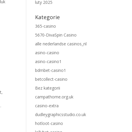
luk
luty 2025
Kategorie
365-casino
5670-DivaSpin Casino
alle nederlandse casinos_nl
asino-casino
asino-casino1
bdmbet-casino1
betcollect-casino
Bez kategorii
t,
campathome.org.uk
.
casino-extra
dudleygraphicsstudio.co.uk
hotloot-casino