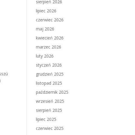
sierpień 2026
lipiec 2026
czerwiec 2026
maj 2026
kwiecień 2026
marzec 2026
luty 2026
styczeń 2026
osszú
grudzień 2025
i
listopad 2025
październik 2025
wrzesień 2025
sierpień 2025
lipiec 2025
czerwiec 2025