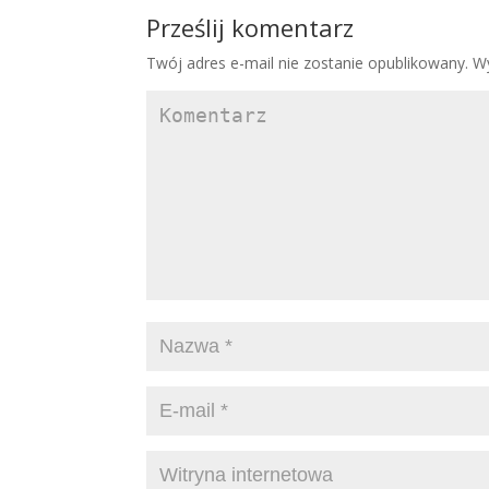
Prześlij komentarz
Twój adres e-mail nie zostanie opublikowany.
Wy