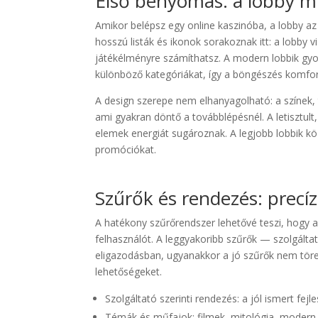
Első benyomás: a lobby m
Amikor belépsz egy online kaszinóba, a lobby a
hosszú listák és ikonok sorakoznak itt: a lobby 
játékélményre számíthatsz. A modern lobbik gyor
különböző kategóriákat, így a böngészés komfor
A design szerepe nem elhanyagolható: a színek, t
ami gyakran döntő a továbblépésnél. A letisztult,
elemek energiát sugároznak. A legjobb lobbik k
promóciókat.
Szűrők és rendezés: precíz,
A hatékony szűrőrendszer lehetővé teszi, hogy a
felhasználót. A leggyakoribb szűrők — szolgált
eligazodásban, ugyanakkor a jó szűrők nem töre
lehetőségeket.
Szolgáltató szerinti rendezés: a jól ismert fej
Témák és műfajok: filmek, mitológia, modern gr