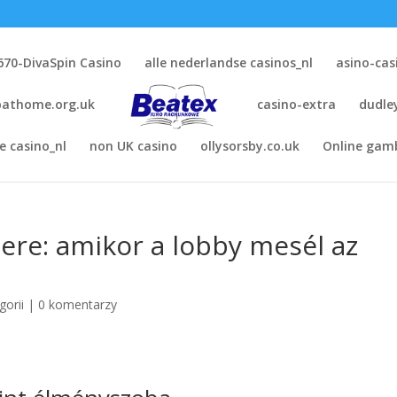
670-DivaSpin Casino
alle nederlandse casinos_nl
asino-cas
athome.org.uk
casino-extra
dudle
e casino_nl
non UK casino
ollysorsby.co.uk
Online gam
őtere: amikor a lobby mesél az
gorii
|
0 komentarzy