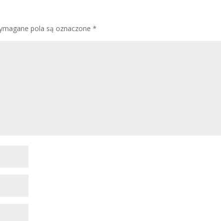
magane pola są oznaczone
*