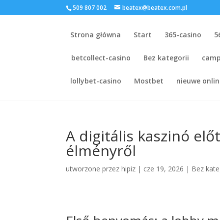
509 807 002
beatex@beatex.com.pl
Strona główna
Start
365-casino
5
betcollect-casino
Bez kategorii
camp
lollybet-casino
Mostbet
nieuwe onlin
A digitális kaszinó el
élményről
utworzone przez
hipiz
|
cze 19, 2026
|
Bez kate