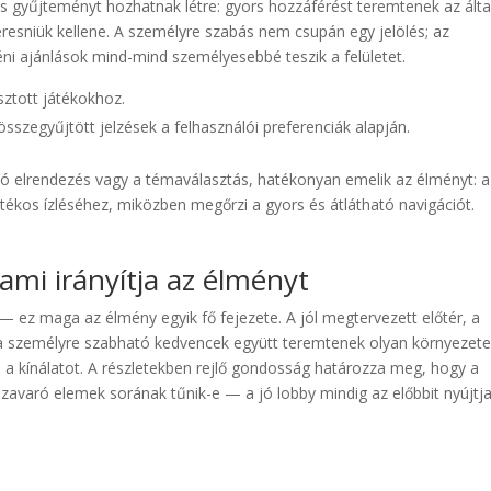
is gyűjteményt hozhatnak létre: gyors hozzáférést teremtenek az álta
keresniük kellene. A személyre szabás nem csupán egy jelölés; az
yéni ajánlások mind-mind személyesebbé teszik a felületet.
sztott játékokhoz.
összegyűjtött jelzések a felhasználói preferenciák alapján.
ó elrendezés vagy a témaválasztás, hatékonyan emelik az élményt: a
átékos ízléséhez, miközben megőrzi a gyors és átlátható navigációt.
ami irányítja az élményt
ez maga az élmény egyik fő fejezete. A jól megtervezett előtér, a
 a személyre szabható kedvencek együtt teremtenek olyan környezete
i a kínálatot. A részletekben rejlő gondosság határozza meg, hogy a
avaró elemek sorának tűnik-e — a jó lobby mindig az előbbit nyújtja