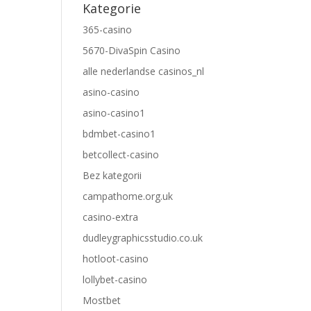
Kategorie
365-casino
5670-DivaSpin Casino
alle nederlandse casinos_nl
asino-casino
asino-casino1
bdmbet-casino1
betcollect-casino
Bez kategorii
campathome.org.uk
casino-extra
dudleygraphicsstudio.co.uk
hotloot-casino
lollybet-casino
Mostbet