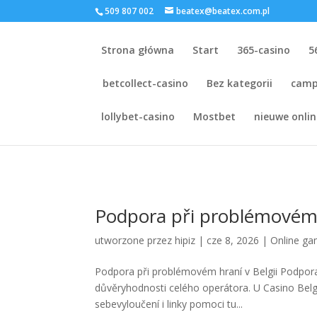
509 807 002
beatex@beatex.com.pl
Strona główna
Start
365-casino
5
betcollect-casino
Bez kategorii
camp
lollybet-casino
Mostbet
nieuwe onlin
Podpora při problémovém h
utworzone przez
hipiz
|
cze 8, 2026
|
Online ga
Podpora při problémovém hraní v Belgii Podpora 
důvěryhodnosti celého operátora. U Casino Bel
sebevyloučení i linky pomoci tu...