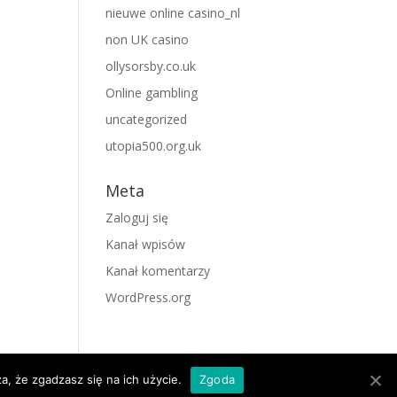
nieuwe online casino_nl
non UK casino
ollysorsby.co.uk
Online gambling
uncategorized
utopia500.org.uk
Meta
Zaloguj się
Kanał wpisów
Kanał komentarzy
WordPress.org
a, że zgadzasz się na ich użycie.
Zgoda