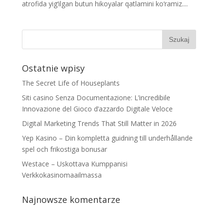
atrofida yig‘ilgan butun hikoyalar qatlamini ko‘ramiz....
Ostatnie wpisy
The Secret Life of Houseplants
Siti casino Senza Documentazione: L’incredibile
Innovazione del Gioco d’azzardo Digitale Veloce
Digital Marketing Trends That Still Matter in 2026
Yep Kasino – Din kompletta guidning till underhållande
spel och frikostiga bonusar
Westace – Uskottava Kumppanisi
Verkkokasinomaailmassa
Najnowsze komentarze